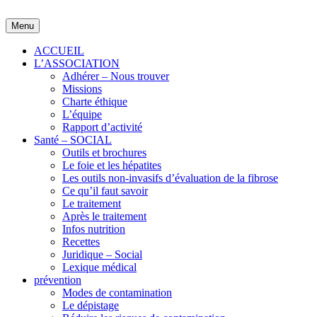
Skip
to
Menu
content
ACCUEIL
L’ASSOCIATION
Adhérer – Nous trouver
Missions
Charte éthique
L’équipe
Rapport d’activité
Santé – SOCIAL
Outils et brochures
Le foie et les hépatites
Les outils non-invasifs d’évaluation de la fibrose
Ce qu’il faut savoir
Le traitement
Après le traitement
Infos nutrition
Recettes
Juridique – Social
Lexique médical
prévention
Modes de contamination
Le dépistage