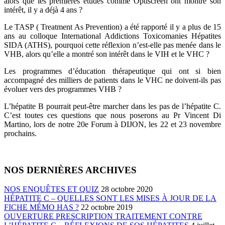
alors que les premières études comme Optiscreen ont montré son
intérêt, il y a déjà 4 ans ?
Le TASP ( Treatment As Prevention) a été rapporté il y a plus de 15
ans au colloque International Addictions Toxicomanies Hépatites
SIDA (ATHS), pourquoi cette réflexion n’est-elle pas menée dans le
VHB, alors qu’elle a montré son intérêt dans le VIH et le VHC ?
Les programmes d’éducation thérapeutique qui ont si bien
accompagné des milliers de patients dans le VHC ne doivent-ils pas
évoluer vers des programmes VHB ?
L’hépatite B pourrait peut-être marcher dans les pas de l’hépatite C.
C’est toutes ces questions que nous poserons au Pr Vincent Di
Martino, lors de notre 20e Forum à DIJON, les 22 et 23 novembre
prochains.
NOS DERNIÈRES ARCHIVES
NOS ENQUÊTES ET QUIZ
28 octobre 2020
HÉPATITE C – QUELLES SONT LES MISES À JOUR DE LA
FICHE MÉMO HAS ?
22 octobre 2019
OUVERTURE PRESCRIPTION TRAITEMENT CONTRE