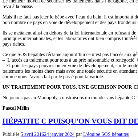
Le meilleur moyen de sécuriser les traitements dans l’hexagone, en évi
revu à la baisse.
Mais il ne faut pas jeter le bébé avec l’eau du bain, il est important 
bon nombre de pays en voie de développement et des pays frondeurs co
Ils se mettaient ainsi en dehors de la loi internationale en refusant 
juridiques internationales, et les laboratoires ont bien compris l’int
pays riches.
Ce que SOS hépatites réclame aujourd’hui ce n’est pas l’accès aux g
– L’accès au traitement pour tous à un prix raisonnable et renégocié. C
– Et pour les pays pauvres ou en voie de développement, sur le modèle
traitements les moins chers mais avec une totale sécurité en attendant
comme nous l’avons fait par le passé pour la variole.
UN TRAITEMENT POUR TOUS, UNE GUERISON POUR 
Ne jouons pas au Monopoly, construisons un monde sans hépatite C !
Pascal Mélin
HÉPATITE C PUISQU’ON VOUS DIT 
Publié le
5 avril 2016
24 janvier 2024
par
L'équipe SOS hépatites