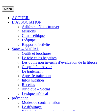
Skip
to
Menu
content
ACCUEIL
L’ASSOCIATION
Adhérer – Nous trouver
Missions
Charte éthique
L’équipe
Rapport d’activité
Santé – SOCIAL
Outils et brochures
Le foie et les hépatites
Les outils non-invasifs d’évaluation de la fibrose
Ce qu’il faut savoir
Le traitement
Après le traitement
Infos nutrition
Recettes
Juridique – Social
Lexique médical
prévention
Modes de contamination
Le dépistage