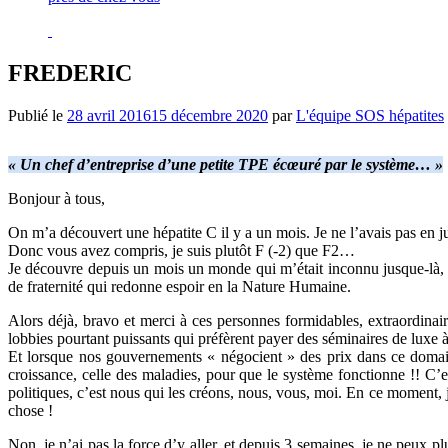
FREDERIC
Publié le
28 avril 2016
15 décembre 2020
par
L'équipe SOS hépatites
« Un chef d’entreprise d’une petite TPE écœuré par le système… »
Bonjour à tous,
On m’a découvert une hépatite C il y a un mois. Je ne l’avais pas en j
Donc vous avez compris, je suis plutôt F (-2) que F2…
Je découvre depuis un mois un monde qui m’était inconnu jusque-là, 
de fraternité qui redonne espoir en la Nature Humaine.
Alors déjà, bravo et merci à ces personnes formidables, extraordinair
lobbies pourtant puissants qui préfèrent payer des séminaires de luxe à
Et lorsque nos gouvernements « négocient » des prix dans ce domaine,
croissance, celle des maladies, pour que le système fonctionne !! C’es
politiques, c’est nous qui les créons, nous, vous, moi. En ce moment, j
chose !
Non, je n’ai pas la force d’y aller, et depuis 3 semaines, je ne peux pl