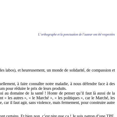
L’orthographe et la ponctuation de l’auteur ont été respectées
es labos), et heureusement, un monde de solidarité, de compassion et
uellement, à faire connaître notre maladie, à nous défendre face à des
um pour réduire le prix de leurs produits.
si au domaine de la santé ! Honte de penser qu’il faut là aussi de la
t « les autres », « le Marché », « les politiques », car le Marché, les
, car il faut agir, sans violence, mais fermement, pour construire autre
ront certains. Et bien non, c’est pire que ça ! Je suis patron d’une TPE,