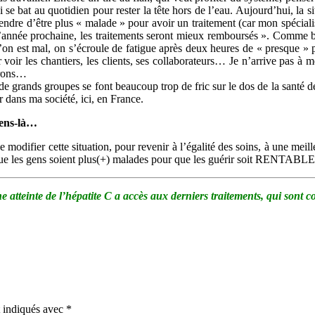
se bat au quotidien pour rester la tête hors de l’eau. Aujourd’hui, la sit
endre d’être plus « malade » pour avoir un traitement (car mon spéciali
’année prochaine, les traitements seront mieux remboursés ». Comme b
on est mal, on s’écroule de fatigue après deux heures de « presque » pl
er voir les chantiers, les clients, ses collaborateurs… Je n’arrive pas à
trons…
 de grands groupes se font beaucoup trop de fric sur le dos de la santé de
r dans ma société, ici, en France.
gens-là…
 modifier cette situation, pour revenir à l’égalité des soins, à une meil
 que les gens soient plus(+) malades pour que les guérir soit RENTAB
tteinte de l’hépatite C a accès aux derniers traitements, qui sont cou
t indiqués avec
*