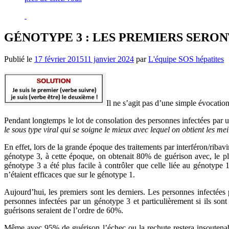
GÉNOTYPE 3 : LES PREMIERS SERO
Publié le
17 février 2015
11 janvier 2024
par
L'équipe SOS hépatites
Il ne s’agit pas d’une simple évocati
Pendant longtemps le lot de consolation des personnes infectées par u
le sous type viral qui se soigne le mieux avec lequel on obtient
les mei
En effet, lors de la grande époque des traitements par interféron/riba
génotype 3, à cette époque, on obtenait 80% de guérison avec, le pl
génotype 3 a été plus facile à contrôler que celle liée au génotype 
n’étaient efficaces que sur le génotype 1.
Aujourd’hui, les premiers sont les derniers. Les personnes infectées
personnes infectées par un génotype 3 et particulièrement si ils so
guérisons seraient de l’ordre de 60%.
Même avec 95% de guérison l’échec ou la rechute restera insoutenabl