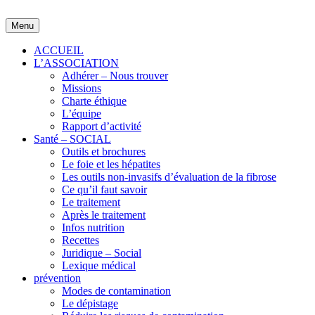
Skip
to
Menu
content
ACCUEIL
L’ASSOCIATION
Adhérer – Nous trouver
Missions
Charte éthique
L’équipe
Rapport d’activité
Santé – SOCIAL
Outils et brochures
Le foie et les hépatites
Les outils non-invasifs d’évaluation de la fibrose
Ce qu’il faut savoir
Le traitement
Après le traitement
Infos nutrition
Recettes
Juridique – Social
Lexique médical
prévention
Modes de contamination
Le dépistage