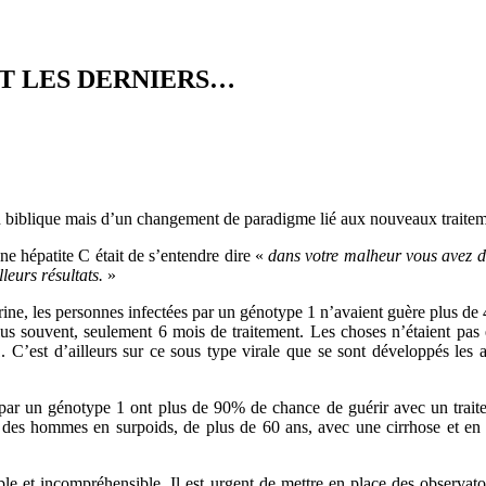
NT LES DERNIERS…
on biblique mais d’un changement de paradigme lié aux nouveaux traitem
ne hépatite C était de s’entendre dire «
dans votre malheur vous avez de
lleurs résultats.
»
virine, les personnes infectées par un génotype 1 n’avaient guère plus d
us souvent, seulement 6 mois de traitement. Les choses n’étaient pas 
1. C’est d’ailleurs sur ce sous type virale que se sont développés les
 par un génotype 1 ont plus de 90% de chance de guérir avec un traiteme
nt des hommes en surpoids, de plus de 60 ans, avec une cirrhose et en
e et incompréhensible. Il est urgent de mettre en place des observat