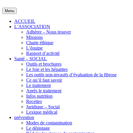
Skip
to
Menu
content
ACCUEIL
L’ASSOCIATION
Adhérer – Nous trouver
Missions
Charte éthique
L’équipe
Rapport d’activité
Santé – SOCIAL
Outils et brochures
Le foie et les hépatites
Les outils non-invasifs d’évaluation de la fibrose
Ce qu’il faut savoir
Le traitement
Après le traitement
Infos nutrition
Recettes
Juridique – Social
Lexique médical
prévention
Modes de contamination
Le dépistage