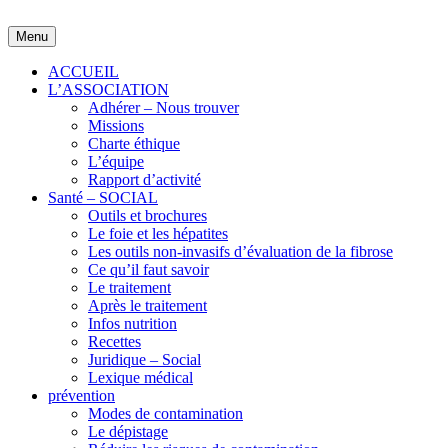
Skip
to
Menu
content
ACCUEIL
L’ASSOCIATION
Adhérer – Nous trouver
Missions
Charte éthique
L’équipe
Rapport d’activité
Santé – SOCIAL
Outils et brochures
Le foie et les hépatites
Les outils non-invasifs d’évaluation de la fibrose
Ce qu’il faut savoir
Le traitement
Après le traitement
Infos nutrition
Recettes
Juridique – Social
Lexique médical
prévention
Modes de contamination
Le dépistage