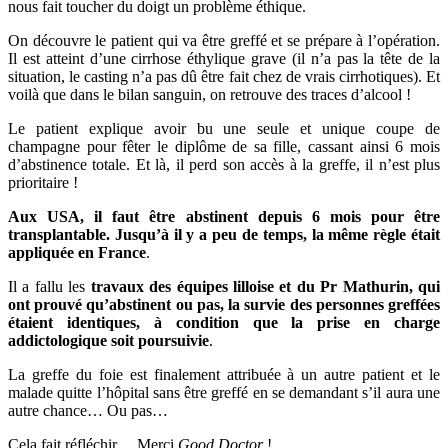
nous fait toucher du doigt un problème éthique.
On découvre le patient qui va être greffé et se prépare à l’opération.
Il est atteint d’une cirrhose éthylique grave (il n’a pas la tête de la
situation, le casting n’a pas dû être fait chez de vrais cirrhotiques). Et
voilà que dans le bilan sanguin, on retrouve des traces d’alcool !
Le patient explique avoir bu une seule et unique coupe de
champagne pour fêter le diplôme de sa fille, cassant ainsi 6 mois
d’abstinence totale. Et là, il perd son accès à la greffe, il n’est plus
prioritaire !
Aux USA, il faut être abstinent depuis 6 mois pour être
transplantable. Jusqu’à il y a peu de temps, la même règle était
appliquée en France
.
Il a fallu les
travaux des équipes lilloise et du Pr Mathurin, qui
ont prouvé qu’abstinent ou pas, la survie des personnes greffées
étaient identiques, à condition que la prise en charge
addictologique soit poursuivie
.
La greffe du foie est finalement attribuée à un autre patient et le
malade quitte l’hôpital sans être greffé en se demandant s’il aura une
autre chance… Ou pas…
Cela fait réfléchir… Merci
Good Doctor
!