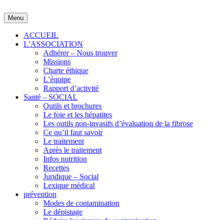
Skip
to
Menu
content
ACCUEIL
L’ASSOCIATION
Adhérer – Nous trouver
Missions
Charte éthique
L’équipe
Rapport d’activité
Santé – SOCIAL
Outils et brochures
Le foie et les hépatites
Les outils non-invasifs d’évaluation de la fibrose
Ce qu’il faut savoir
Le traitement
Après le traitement
Infos nutrition
Recettes
Juridique – Social
Lexique médical
prévention
Modes de contamination
Le dépistage