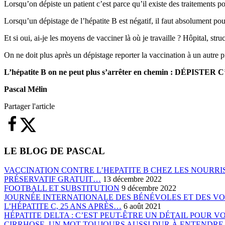
Lorsqu’on dépiste un patient c’est parce qu’il existe des traitements p
Lorsqu’un dépistage de l’hépatite B est négatif, il faut absolument pour
Et si oui, ai-je les moyens de vacciner là où je travaille ? Hôpital,
On ne doit plus après un dépistage reporter la vaccination à un autre p
L’hépatite B on ne peut plus s’arrêter en chemin :
DÉPISTER C
Pascal Mélin
Partager l'article
LE BLOG DE PASCAL
VACCINATION CONTRE L’HEPATITE B CHEZ LES NOURRIS
PRÉSERVATIF GRATUIT…
13 décembre 2022
FOOTBALL ET SUBSTITUTION
9 décembre 2022
JOURNÉE INTERNATIONALE DES BÉNÉVOLES ET DES V
L’HÉPATITE C, 25 ANS APRÈS…
6 août 2021
HÉPATITE DELTA : C’EST PEUT-ÊTRE UN DÉTAIL POUR 
CIRRHOSE, UN MOT TOUJOURS AUSSI DUR À ENTENDR