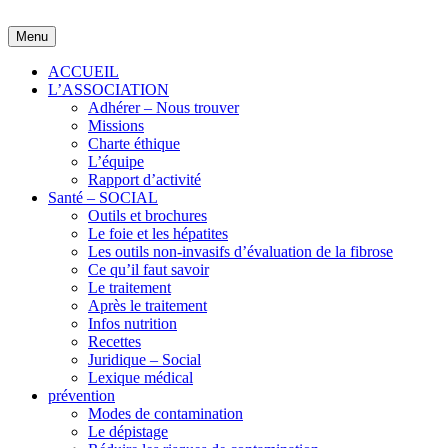
Skip
to
Menu
content
ACCUEIL
L’ASSOCIATION
Adhérer – Nous trouver
Missions
Charte éthique
L’équipe
Rapport d’activité
Santé – SOCIAL
Outils et brochures
Le foie et les hépatites
Les outils non-invasifs d’évaluation de la fibrose
Ce qu’il faut savoir
Le traitement
Après le traitement
Infos nutrition
Recettes
Juridique – Social
Lexique médical
prévention
Modes de contamination
Le dépistage