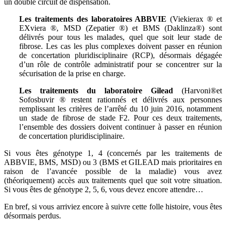
un double circuit de dispensation.
Les traitements des laboratoires ABBVIE
(Viekierax ® et
EXviera ®, MSD (Zepatier ®) et BMS (Daklinza®) sont
délivrés pour tous les malades, quel que soit leur stade de
fibrose. Les cas les plus complexes doivent passer en réunion
de concertation pluridisciplinaire (RCP), désormais dégagée
d’un rôle de contrôle administratif pour se concentrer sur la
sécurisation de la prise en charge.
Les traitements du laboratoire Gilead
(Harvoni®et
Sofosbuvir ® restent rationnés et délivrés aux personnes
remplissant les critères de l’arrêté du 10 juin 2016, notamment
un stade de fibrose de stade F2. Pour ces deux traitements,
l’ensemble des dossiers doivent continuer à passer en réunion
de concertation pluridisciplinaire.
Si vous êtes génotype 1, 4 (concernés par les traitements de
ABBVIE, BMS, MSD) ou 3 (BMS et GILEAD mais prioritaires en
raison de l’avancée possible de la maladie) vous avez
(théoriquement) accès aux traitements quel que soit votre situation.
Si vous êtes de génotype 2, 5, 6, vous devez encore attendre…
En bref, si vous arriviez encore à suivre cette folle histoire, vous êtes
désormais perdus.