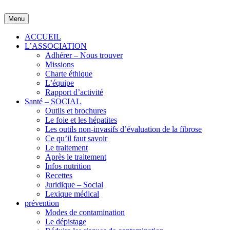
Skip
to
Menu
content
ACCUEIL
L’ASSOCIATION
Adhérer – Nous trouver
Missions
Charte éthique
L’équipe
Rapport d’activité
Santé – SOCIAL
Outils et brochures
Le foie et les hépatites
Les outils non-invasifs d’évaluation de la fibrose
Ce qu’il faut savoir
Le traitement
Après le traitement
Infos nutrition
Recettes
Juridique – Social
Lexique médical
prévention
Modes de contamination
Le dépistage