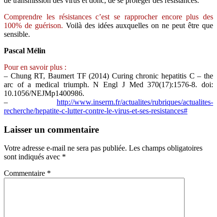
de transmission des virus et donc, de se protéger des résistances.
Comprendre les résistances c’est se rapprocher encore plus des
100% de guérison.
Voilà des idées auxquelles on ne peut être que
sensible.
Pascal Mélin
Pour en savoir plus :
–
Chung RT, Baumert TF (2014) Curing chronic hepatitis C – the
arc of a medical triumph. N Engl J Med 370(17):1576-8. doi:
10.1056/NEJMp1400986.
–
http://www.inserm.fr/actualites/rubriques/actualites-
recherche/hepatite-c-lutter-contre-le-virus-et-ses-resistances#
Laisser un commentaire
Votre adresse e-mail ne sera pas publiée.
Les champs obligatoires
sont indiqués avec
*
Commentaire
*