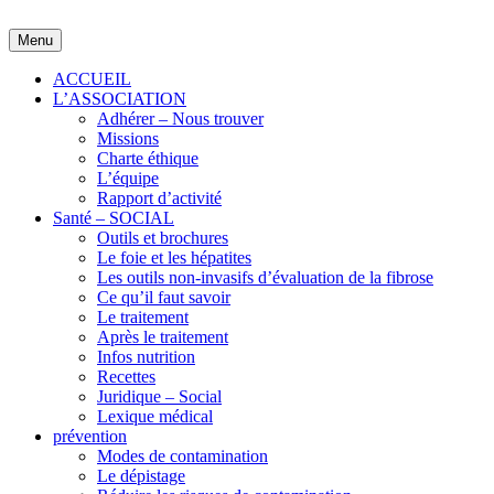
Skip
to
Menu
content
ACCUEIL
L’ASSOCIATION
Adhérer – Nous trouver
Missions
Charte éthique
L’équipe
Rapport d’activité
Santé – SOCIAL
Outils et brochures
Le foie et les hépatites
Les outils non-invasifs d’évaluation de la fibrose
Ce qu’il faut savoir
Le traitement
Après le traitement
Infos nutrition
Recettes
Juridique – Social
Lexique médical
prévention
Modes de contamination
Le dépistage