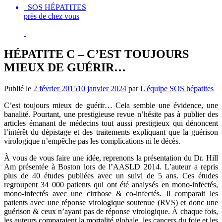
SOS HÉPATITES
près de chez vous
HÉPATITE C – C’EST TOUJOURS
MIEUX DE GUÉRIR…
Publié le
2 février 2015
10 janvier 2024
par
L'équipe SOS hépatites
C’est toujours mieux de guérir… Cela semble une évidence, une
banalité. Pourtant, une prestigieuse revue n’hésite pas à publier des
articles émanant de médecins tout aussi prestigieux qui dénoncent
l’intérêt du dépistage et des traitements expliquant que la guérison
virologique n’empêche pas les complications ni le décès.
À vous de vous faire une idée, reprenons la présentation du Dr. Hill
Am présentée à Boston lors de l’AASLD 2014. L’auteur a repris
plus de 40 études publiées avec un suivi de 5 ans. Ces études
regroupent 34 000 patients qui ont été analysés en mono-infectés,
mono-infectés avec une cirrhose & co-infectés. Il comparait les
patients avec une réponse virologique soutenue (RVS) et donc une
guérison & ceux n’ayant pas de réponse virologique. À chaque fois,
les auteurs comparaient la mortalité globale, les cancers du foie et les