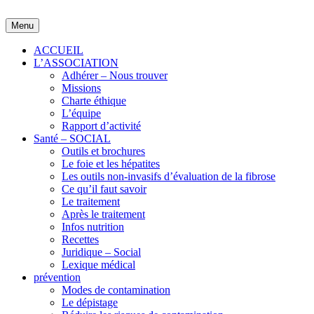
Skip
to
Menu
content
ACCUEIL
L’ASSOCIATION
Adhérer – Nous trouver
Missions
Charte éthique
L’équipe
Rapport d’activité
Santé – SOCIAL
Outils et brochures
Le foie et les hépatites
Les outils non-invasifs d’évaluation de la fibrose
Ce qu’il faut savoir
Le traitement
Après le traitement
Infos nutrition
Recettes
Juridique – Social
Lexique médical
prévention
Modes de contamination
Le dépistage