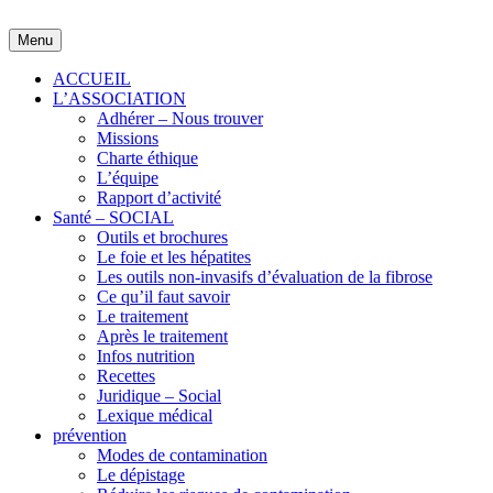
Skip
to
Menu
content
ACCUEIL
L’ASSOCIATION
Adhérer – Nous trouver
Missions
Charte éthique
L’équipe
Rapport d’activité
Santé – SOCIAL
Outils et brochures
Le foie et les hépatites
Les outils non-invasifs d’évaluation de la fibrose
Ce qu’il faut savoir
Le traitement
Après le traitement
Infos nutrition
Recettes
Juridique – Social
Lexique médical
prévention
Modes de contamination
Le dépistage