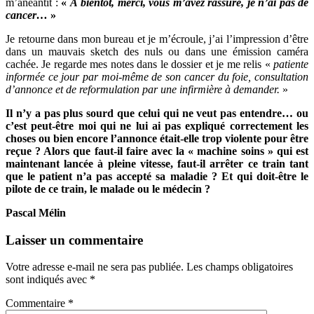
m’anéantit :
«
À
bientôt, merci, vous m’avez rassuré, je n’ai pas de
cancer…
»
Je retourne dans mon bureau et je m’écroule, j’ai l’impression d’être
dans un mauvais sketch des nuls ou dans une émission caméra
cachée. Je regarde mes notes dans le dossier et je me relis «
patiente
informée ce jour par moi-même de son cancer du foie, consultation
d’annonce et de reformulation par une infirmière à demander.
»
Il n’y a pas plus sourd que celui qui ne veut pas entendre… ou
c’est peut-être moi qui ne lui ai pas expliqué correctement les
choses ou bien encore l’annonce était-elle trop violente pour être
reçue ? Alors que faut-il faire avec la « machine soins » qui est
maintenant lancée à pleine vitesse, faut-il arrêter ce train tant
que le patient n’a pas accepté sa maladie ? Et qui doit-être le
pilote de ce train, le malade ou le médecin ?
Pascal Mélin
Laisser un commentaire
Votre adresse e-mail ne sera pas publiée.
Les champs obligatoires
sont indiqués avec
*
Commentaire
*