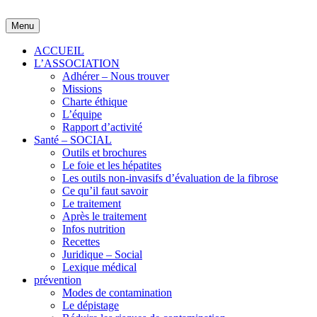
Skip
to
Menu
content
ACCUEIL
L’ASSOCIATION
Adhérer – Nous trouver
Missions
Charte éthique
L’équipe
Rapport d’activité
Santé – SOCIAL
Outils et brochures
Le foie et les hépatites
Les outils non-invasifs d’évaluation de la fibrose
Ce qu’il faut savoir
Le traitement
Après le traitement
Infos nutrition
Recettes
Juridique – Social
Lexique médical
prévention
Modes de contamination
Le dépistage