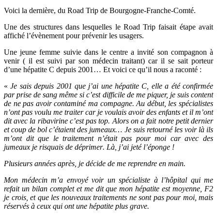
Voici la derniè
re
, du Road Trip de Bourgogne-Franche-Comté
.
Une des structures dans lesquelles le Road Trip faisait étape avait
affiché l’évènement pour prévenir les usagers.
Une jeune femme suivie dans le centre a invité
son compagnon
à
venir ( il est suivi par son médecin traitant) car il se sait porteur
d
’
une hépatite C depuis 2001
… E
t voici ce qu
’
il nous a raconté :
«
J
e sais depuis 2001 que j
’
ai une hé
patite C, elle a
é
t
é
confirm
é
e
par prise de sang m
ê
me si c
’
est difficile de me piquer, je suis content
de ne pas avoir contaminé
ma compagne.
Au début, les spécialistes
n’on
t pas voulu me traiter car je voulais avoir des enfants et il m
’
ont
dit avec la ribavirine c
’
est pas top. Alors on a fait notre petit dernier
et coup de bol c’étaient des jumeaux
…
Je suis retourné les voir
l
à ils
m
’
ont dit que le traitement n’était pas pour moi car avec des
jumeaux je risquais
de d
é
primer
.
Là,
j’ai jet
é
l
’é
ponge !
Plusieurs années aprè
s, je d
écide de me reprendre en main.
Mon m
é
decin m
’
a envoyé voir un spécialiste à
l’hô
pital
qui me
refait un bilan complet et me dit que mon hépatite est moyenne, F2
je crois, et que les nouveaux traitements ne sont pas pour moi,
mais
r
é
serv
és
à ceux qui ont une hépatite plus grave.