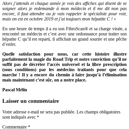
Alors j
’
attend
s et chaque année je vois des affiches qui disent de se
soigner alors je redemande à mon médecin et il me dit non pas
encore, il faut attendre ou je vais rappeler le spécialiste pour voir,
mais on est en octobre 2019 et j
’
ai toujours mon hé
patite C !
»
En une heure de temps il a eu son FibroScan® et sa charge virale, a
rencontré un médecin et c
’
est avec une ordonnance pour traiter son
hé
patite C qu
’
il est reparti, il affichait un grand sourire et une pê
che
d
’enfer.
Quelle satisfaction pour nous, car cette histoire illustre
parfaitement la magie du Road Trip et notre conviction qu
’
il ne
suffit pas de dé
cr
éter l
’
acc
ès universel et la libre prescription
(sous conditions) par les médecins traitants pour que cela
marche
! Il y a encore du chemin à faire jusqu’à
l
’élimination
mais maintenant c
’
est sû
r
, on a notre place.
Pascal Mé
lin
Laisser un commentaire
Votre adresse e-mail ne sera pas publiée.
Les champs obligatoires
sont indiqués avec
*
Commentaire
*