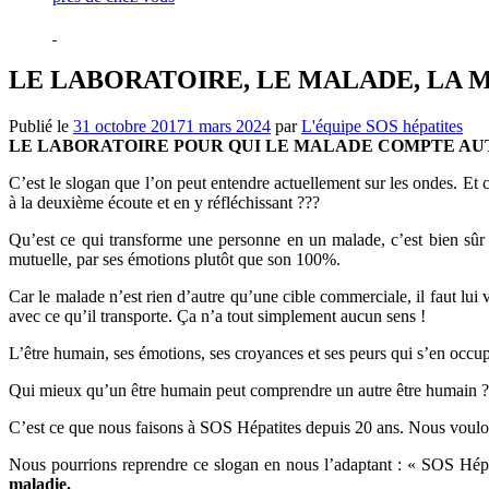
LE LABORATOIRE, LE MALADE, LA
Publié le
31 octobre 2017
1 mars 2024
par
L'équipe SOS hépatites
LE LABORATOIRE POUR QUI LE MALADE COMPTE A
C’est le slogan que l’on peut entendre actuellement sur les ondes. Et 
à la deuxième écoute et en y réfléchissant ???
Qu’est ce qui transforme une personne en un malade, c’est bien sûr la
mutuelle, par ses émotions plutôt que son 100%.
Car le malade n’est rien d’autre qu’une cible commerciale, il faut lui
avec ce qu’il transporte. Ça n’a tout simplement aucun sens !
L’être humain, ses émotions, ses croyances et ses peurs qui s’en occupe
Qui mieux qu’un être humain peut comprendre un autre être humain ?
C’est ce que nous faisons à SOS Hépatites depuis 20 ans. Nous voulons b
Nous pourrions reprendre ce slogan en nous l’adaptant :
« SOS Hépat
maladie.