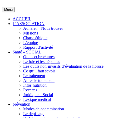
Skip
to
Menu
content
ACCUEIL
L’ASSOCIATION
Adhérer – Nous trouver
Missions
Charte éthique
L’équipe
Rapport d’activité
Santé – SOCIAL
Outils et brochures
Le foie et les hépatites
Les outils non-invasifs d’évaluation de la fibrose
Ce qu’il faut savoir
Le traitement
Après le traitement
Infos nutrition
Recettes
Juridique – Social
Lexique médical
prévention
Modes de contamination
Le dépistage