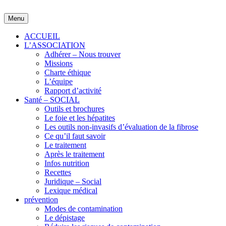
Skip
to
Menu
content
ACCUEIL
L’ASSOCIATION
Adhérer – Nous trouver
Missions
Charte éthique
L’équipe
Rapport d’activité
Santé – SOCIAL
Outils et brochures
Le foie et les hépatites
Les outils non-invasifs d’évaluation de la fibrose
Ce qu’il faut savoir
Le traitement
Après le traitement
Infos nutrition
Recettes
Juridique – Social
Lexique médical
prévention
Modes de contamination
Le dépistage