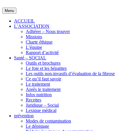
Skip
to
Menu
content
ACCUEIL
L’ASSOCIATION
Adhérer – Nous trouver
Missions
Charte éthique
L’équipe
Rapport d’activité
Santé – SOCIAL
Outils et brochures
Le foie et les hépatites
Les outils non-invasifs d’évaluation de la fibrose
Ce qu’il faut savoir
Le traitement
Après le traitement
Infos nutrition
Recettes
Juridique – Social
Lexique médical
prévention
Modes de contamination
Le dépistage