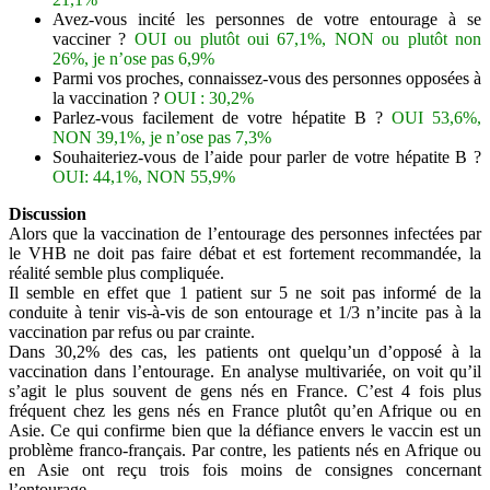
Avez-vous incité les personnes de votre entourage à se
vacciner ?
OUI ou plutôt oui 67,1%, NON ou plutôt non
26%, je n’ose pas 6,9%
Parmi vos proches, connaissez-vous des personnes opposées à
la vaccination ?
OUI : 30,2%
Parlez-vous facilement de votre hépatite B ?
OUI 53,6%,
NON 39,1%, je n’ose pas 7,3%
Souhaiteriez-vous de l’aide pour parler de votre hépatite B ?
OUI: 44,1%, NON 55,9%
Discussion
Alors que la vaccination de l’entourage des personnes infectées par
le VHB ne doit pas faire débat et est fortement recommandée, la
réalité semble plus compliquée.
Il semble en effet que 1 patient sur 5 ne soit pas informé de la
conduite à tenir vis-à-vis de son entourage et 1/3 n’incite pas à la
vaccination par refus ou par crainte.
Dans 30,2% des cas, les patients ont quelqu’un d’opposé à la
vaccination dans l’entourage. En analyse multivariée, on voit qu’il
s’agit le plus souvent de gens nés en France. C’est 4 fois plus
fréquent chez les gens nés en France plutôt qu’en Afrique ou en
Asie. Ce qui confirme bien que la défiance envers le vaccin est un
problème franco-français. Par contre, les patients nés en Afrique ou
en Asie ont reçu trois fois moins de consignes concernant
l’entourage.