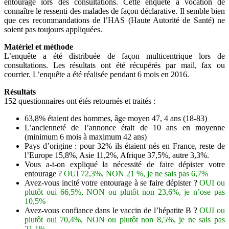
entourage lors des consultations. Cette enquête a vocation de
connaître le ressenti des malades de façon déclarative. Il semble bien
que ces recommandations de l’HAS (Haute Autorité de Santé) ne
soient pas toujours appliquées.
Matériel et méthode
L’enquête a été distribuée de façon multicentrique lors de
consultations. Les résultats ont été récupérés par mail, fax ou
courrier. L’enquête a été réalisée pendant 6 mois en 2016.
Résultats
152 questionnaires ont étés retournés et traités :
63,8% étaient des hommes, âge moyen 47, 4 ans (18-83)
L’ancienneté de l’annonce était de 10 ans en moyenne
(minimum 6 mois à maximum 42 ans)
Pays d’origine : pour 32% ils étaient nés en France, reste de
l’Europe 15,8%, Asie 11,2%, Afrique 37,5%, autre 3,3%.
Vous a-t-on expliqué la nécessité de faire dépister votre
entourage ?
OUI 72,3%, NON 21 %, je ne sais pas 6,7%
Avez-vous incité votre entourage à se faire dépister ?
OUI ou
plutôt oui 66,5%, NON ou plutôt non 23,6%, je n’ose pas
10,5%
Avez-vous confiance dans le vaccin de l’hépatite B ?
OUI ou
plutôt oui 70,4%, NON ou plutôt non 8,5%, je ne sais pas
21,1%