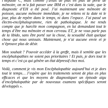
l’hépatite C, mais comme j’avais de plus en plus de perte de
mémoire, on m’a fait passer une IRM et c’est dans la suite, que le
diagnostic d’EH a été posé. J’ai maintenant une mémoire de
poisson, aucune mémoire immédiate, je ne retiens ni la date ni le
jour, plus de repère dans le temps, ni dans l’espace. J’ai passé un
électro-encéphalogramme, rien de pathologique. Je me rends
compte que je harcèle mon compagnon, en lui demandant tout le
temps d’être ma mémoire et mon cerveau. ET, je ne vous parle pas
de la libido, sans être porté sur la chose, la sexualité était quelque
chose qui nous unissais. Maintenant, je n’ai aucune envie et je
n’éprouve plus de désir.
Mon souhait ? Pouvoir accéder à la greffe, mais il semble que les
encéphalopathies ne soient pas prioritaires ! Et puis, je dors tout le
temps et c’est ça qui génère un état dépressif chez moi.
Voilà, comment je vis mon Encéphalopathie aujourd’hui et je dors
tout le temps… J’espère que les traitements seront de plus en plus
efficaces et que les moyens de diagnostiquer un épisode aigu
d’encéphalopathie par de nouveaux examens spécifiques seront
développés ».