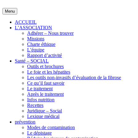
Skip
to
Menu
content
ACCUEIL
L’ASSOCIATION
Adhérer – Nous trouver
Missions
Charte éthique
L’équipe
Rapport d’activité
Santé – SOCIAL
Outils et brochures
Le foie et les hépatites
Les outils non-invasifs d’évaluation de la fibrose
Ce qu’il faut savoir
Le traitement
Après le traitement
Infos nutrition
Recettes
Juridique – Social
Lexique médical
prévention
Modes de contamination
Le dépistage