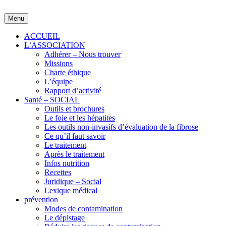
Skip
to
Menu
content
ACCUEIL
L’ASSOCIATION
Adhérer – Nous trouver
Missions
Charte éthique
L’équipe
Rapport d’activité
Santé – SOCIAL
Outils et brochures
Le foie et les hépatites
Les outils non-invasifs d’évaluation de la fibrose
Ce qu’il faut savoir
Le traitement
Après le traitement
Infos nutrition
Recettes
Juridique – Social
Lexique médical
prévention
Modes de contamination
Le dépistage