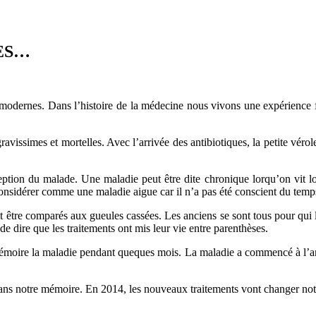
ES…
x modernes. Dans l’histoire de la médecine nous vivons une expérience 
 gravissimes et mortelles. Avec l’arrivée des antibiotiques, la petite vér
ception du malade. Une maladie peut être dite chronique lorqu’on vit 
considérer comme une maladie aigue car il n’a pas été conscient du temp
être comparés aux gueules cassées. Les anciens se sont tous pour qui le 
de dire que les traitements ont mis leur vie entre parenthèses.
moire la maladie pendant queques mois. La maladie a commencé à l’ann
s dans notre mémoire. En 2014, les nouveaux traitements vont changer n