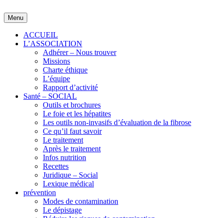
Skip
to
Menu
content
ACCUEIL
L’ASSOCIATION
Adhérer – Nous trouver
Missions
Charte éthique
L’équipe
Rapport d’activité
Santé – SOCIAL
Outils et brochures
Le foie et les hépatites
Les outils non-invasifs d’évaluation de la fibrose
Ce qu’il faut savoir
Le traitement
Après le traitement
Infos nutrition
Recettes
Juridique – Social
Lexique médical
prévention
Modes de contamination
Le dépistage