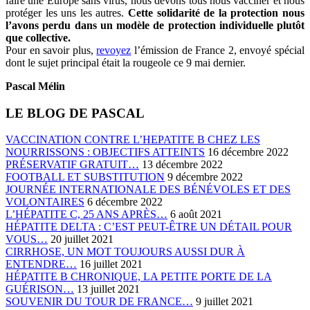
faire une Europe sans virus, nous devons tous nous vacciner et nous
protéger les uns les autres.
Cette solidarité de la protection nous
l’avons perdu dans un modèle de protection individuelle plutôt
que collective.
Pour en savoir plus,
revoyez
l’émission de France 2, envoyé spécial
dont le sujet principal était la rougeole ce 9 mai dernier.
Pascal Mélin
LE BLOG DE PASCAL
VACCINATION CONTRE L’HEPATITE B CHEZ LES
NOURRISSONS : OBJECTIFS ATTEINTS
16 décembre 2022
PRÉSERVATIF GRATUIT…
13 décembre 2022
FOOTBALL ET SUBSTITUTION
9 décembre 2022
JOURNÉE INTERNATIONALE DES BÉNÉVOLES ET DES
VOLONTAIRES
6 décembre 2022
L’HÉPATITE C, 25 ANS APRÈS…
6 août 2021
HÉPATITE DELTA : C’EST PEUT-ÊTRE UN DÉTAIL POUR
VOUS…
20 juillet 2021
CIRRHOSE, UN MOT TOUJOURS AUSSI DUR À
ENTENDRE…
16 juillet 2021
HÉPATITE B CHRONIQUE, LA PETITE PORTE DE LA
GUÉRISON…
13 juillet 2021
SOUVENIR DU TOUR DE FRANCE…
9 juillet 2021