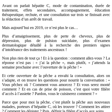
Avant on parlait hépatite C, mode de contamination, durée de
traitement, effets secondaires, accompagnement, éducation
thérapeutique, rechute, et une consultation sur trois se finissait avec
la rédaction d’un arrêt de travail.
Mais aujourd’hui en 2019, ce n’est plus le cas…
Plus d’amaigrissement, plus de perte de cheveux, plus de
dépression, plus de pulsion suicidaire, plus d’examen
dermatologique détaillé à la recherche des premiers signes
d’intolérance des traitements ancestraux !
Non plus rien de tout ça ! Et à la question : comment allez-vous ? La
réponse n’est pas : « j’ai la pêche », mais plutôt, « j’attends la
semaine prochaine avec l’ouverture de la pêche ! »
Et cette ouverture de la pêche a envahi la consultation, alors on
s’adapte, et on trouve les questions pour nourrir la conversation : «
Vous pêchez où ? Comment vous amorcez ? Et vous serez monté
comment ? Et en cas de prise de poisson, c’est quoi votre filière
d’accès à l’assiette ? Pardon, vous le cuisinerez comment ? »
Parce que pour moi la pêche, c’est plutôt la pêche aux nouveaux
malades, porteurs d’hépatite C, où les trouver ? Comment les attirer
? Comment les dépister ? Puis, définir la filière d’accès aux soins.