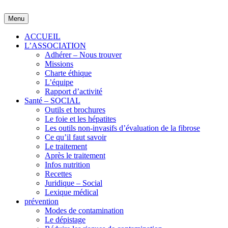
Skip
to
Menu
content
ACCUEIL
L’ASSOCIATION
Adhérer – Nous trouver
Missions
Charte éthique
L’équipe
Rapport d’activité
Santé – SOCIAL
Outils et brochures
Le foie et les hépatites
Les outils non-invasifs d’évaluation de la fibrose
Ce qu’il faut savoir
Le traitement
Après le traitement
Infos nutrition
Recettes
Juridique – Social
Lexique médical
prévention
Modes de contamination
Le dépistage