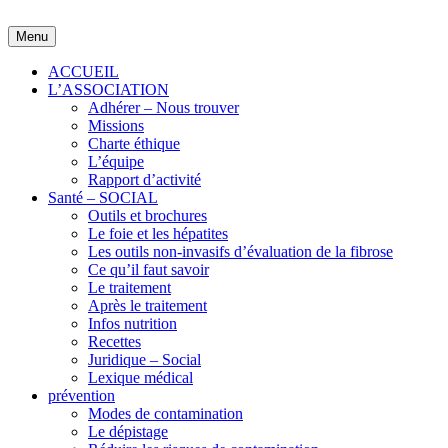
Skip
to
Menu
content
ACCUEIL
L’ASSOCIATION
Adhérer – Nous trouver
Missions
Charte éthique
L’équipe
Rapport d’activité
Santé – SOCIAL
Outils et brochures
Le foie et les hépatites
Les outils non-invasifs d’évaluation de la fibrose
Ce qu’il faut savoir
Le traitement
Après le traitement
Infos nutrition
Recettes
Juridique – Social
Lexique médical
prévention
Modes de contamination
Le dépistage