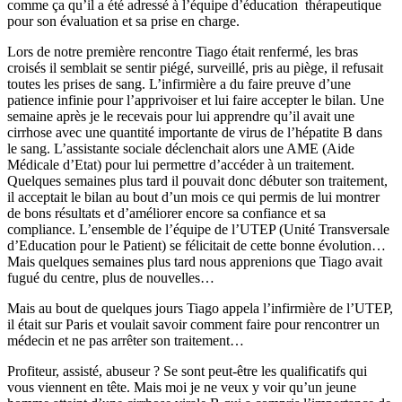
comme ça qu’il a été adressé à l’équipe d’éducation thérapeutique
pour son évaluation et sa prise en charge.
Lors de notre première rencontre Tiago était renfermé, les bras
croisés il semblait se sentir piégé, surveillé, pris au piège, il refusait
toutes les prises de sang. L’infirmière a du faire preuve d’une
patience infinie pour l’apprivoiser et lui faire accepter le bilan. Une
semaine après je le recevais pour lui apprendre qu’il avait une
cirrhose avec une quantité importante de virus de l’hépatite B dans
le sang. L’assistante sociale déclenchait alors une AME (Aide
Médicale d’Etat) pour lui permettre d’accéder à un traitement.
Quelques semaines plus tard il pouvait donc débuter son traitement,
il acceptait le bilan au bout d’un mois ce qui permis de lui montrer
de bons résultats et d’améliorer encore sa confiance et sa
compliance. L’ensemble de l’équipe de l’UTEP (Unité Transversale
d’Education pour le Patient) se félicitait de cette bonne évolution…
Mais quelques semaines plus tard nous apprenions que Tiago avait
fugué du centre, plus de nouvelles…
Mais au bout de quelques jours Tiago appela l’infirmière de l’UTEP,
il était sur Paris et voulait savoir comment faire pour rencontrer un
médecin et ne pas arrêter son traitement…
Profiteur, assisté, abuseur ? Se sont peut-être les qualificatifs qui
vous viennent en tête. Mais moi je ne veux y voir qu’un jeune