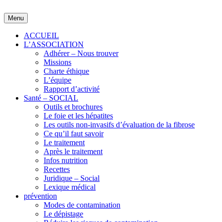
Skip
to
Menu
content
ACCUEIL
L’ASSOCIATION
Adhérer – Nous trouver
Missions
Charte éthique
L’équipe
Rapport d’activité
Santé – SOCIAL
Outils et brochures
Le foie et les hépatites
Les outils non-invasifs d’évaluation de la fibrose
Ce qu’il faut savoir
Le traitement
Après le traitement
Infos nutrition
Recettes
Juridique – Social
Lexique médical
prévention
Modes de contamination
Le dépistage