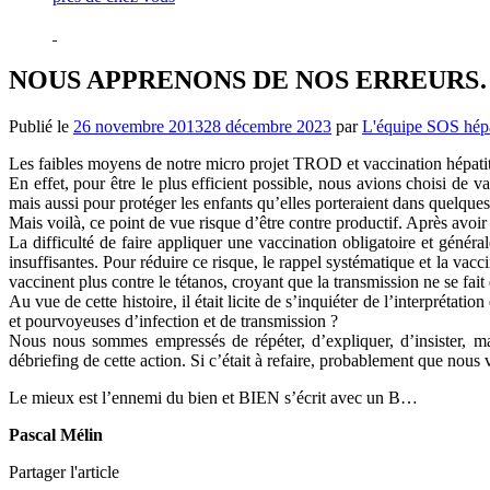
NOUS APPRENONS DE NOS ERREURS
Publié le
26 novembre 2013
28 décembre 2023
par
L'équipe SOS hépa
Les faibles moyens de notre micro projet TROD et vaccination hépatit
En effet, pour être le plus efficient possible, nous avions choisi de 
mais aussi pour protéger les enfants qu’elles porteraient dans quelque
Mais voilà, ce point de vue risque d’être contre productif. Après avoir 
La difficulté de faire appliquer une vaccination obligatoire et génér
insuffisantes. Pour réduire ce risque, le rappel systématique et la vac
vaccinent plus contre le tétanos, croyant que la transmission ne se fait
Au vue de cette histoire, il était licite de s’inquiéter de l’interpréta
et pourvoyeuses d’infection et de transmission ?
Nous nous sommes empressés de répéter, d’expliquer, d’insister, ma
débriefing de cette action. Si c’était à refaire, probablement que nous
Le mieux est l’ennemi du bien et BIEN s’écrit avec un B…
Pascal Mélin
Partager l'article