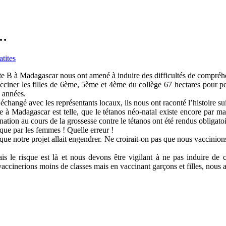
…
tites
e B à Madagascar nous ont amené à induire des difficultés de compréhe
vacciner les filles de 6ème, 5ème et 4ème du collège 67 hectares pour p
s années.
échangé avec les représentants locaux, ils nous ont raconté l’histoire su
ale à Madagascar est telle, que le tétanos néo-natal existe encore par 
cination au cours de la grossesse contre le tétanos ont été rendus oblig
 que par les femmes ! Quelle erreur !
tion que notre projet allait engendrer. Ne croirait-on pas que nous vacci
is le risque est là et nous devons être vigilant à ne pas induire de
 vaccinerions moins de classes mais en vaccinant garçons et filles, nous 