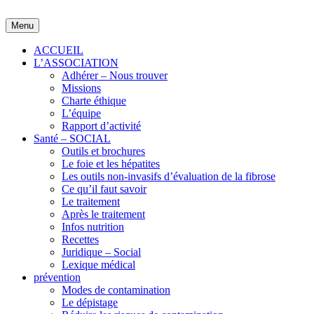
Skip
to
Menu
content
ACCUEIL
L’ASSOCIATION
Adhérer – Nous trouver
Missions
Charte éthique
L’équipe
Rapport d’activité
Santé – SOCIAL
Outils et brochures
Le foie et les hépatites
Les outils non-invasifs d’évaluation de la fibrose
Ce qu’il faut savoir
Le traitement
Après le traitement
Infos nutrition
Recettes
Juridique – Social
Lexique médical
prévention
Modes de contamination
Le dépistage