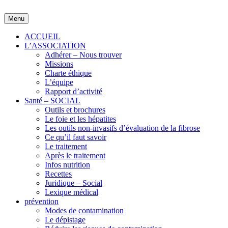
Skip
to
Menu
content
ACCUEIL
L’ASSOCIATION
Adhérer – Nous trouver
Missions
Charte éthique
L’équipe
Rapport d’activité
Santé – SOCIAL
Outils et brochures
Le foie et les hépatites
Les outils non-invasifs d’évaluation de la fibrose
Ce qu’il faut savoir
Le traitement
Après le traitement
Infos nutrition
Recettes
Juridique – Social
Lexique médical
prévention
Modes de contamination
Le dépistage