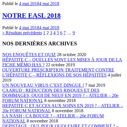
Publié le
4 mai 2018
4 mai 2018
NOTRE EASL 2018
Publié le
4 mai 2018
4 mai 2018
Pagination
« Résultats précédents
1
2
3
4
5
6
7
…
9
des
NOS DERNIÈRES ARCHIVES
publications
NOS ENQUÊTES ET QUIZ
28 octobre 2020
HÉPATITE C – QUELLES SONT LES MISES À JOUR DE LA
FICHE MÉMO HAS ?
22 octobre 2019
OUVERTURE PRESCRIPTION TRAITEMENT CONTRE
L’HÉPATITE C – RÉFLEXIONS DE SOS HÉPATITES
4 juillet
2019
UN NOUVEAU VIRUS C’EST DINGUE !
7 mai 2019
CAARUD : REDUCTION DES RISQUES ET DES
DOMMAGES, QUOI DE NEUF EN 2019 ? – ATELIER – 20e
FORUM NATIONAL
8 novembre 2018
HEPATITE C ET ACCES AUX SOINS EN 2019 ? – ATELIER –
20e FORUM NATIONAL
8 novembre 2018
LA NASH : ÇA BOUGE ? – ATELIER – 20e FORUM
NATIONAL
8 novembre 2018
DEPISTAGE : QUI, POUR QUOI FAIRE ET COMMENT ? –