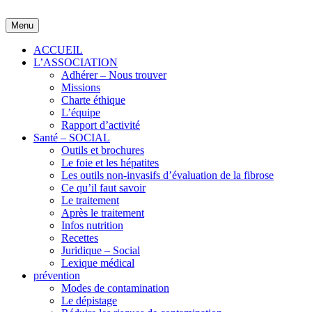
Skip
to
Menu
content
ACCUEIL
L’ASSOCIATION
Adhérer – Nous trouver
Missions
Charte éthique
L’équipe
Rapport d’activité
Santé – SOCIAL
Outils et brochures
Le foie et les hépatites
Les outils non-invasifs d’évaluation de la fibrose
Ce qu’il faut savoir
Le traitement
Après le traitement
Infos nutrition
Recettes
Juridique – Social
Lexique médical
prévention
Modes de contamination
Le dépistage