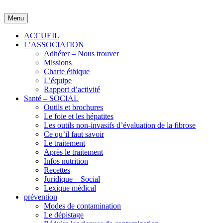
Skip
to
Menu
content
ACCUEIL
L’ASSOCIATION
Adhérer – Nous trouver
Missions
Charte éthique
L’équipe
Rapport d’activité
Santé – SOCIAL
Outils et brochures
Le foie et les hépatites
Les outils non-invasifs d’évaluation de la fibrose
Ce qu’il faut savoir
Le traitement
Après le traitement
Infos nutrition
Recettes
Juridique – Social
Lexique médical
prévention
Modes de contamination
Le dépistage