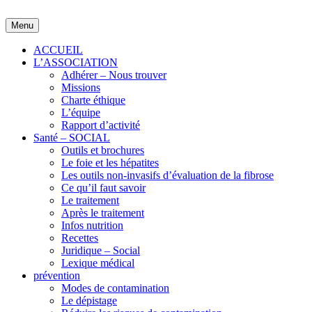
Skip
to
Menu
content
ACCUEIL
L’ASSOCIATION
Adhérer – Nous trouver
Missions
Charte éthique
L’équipe
Rapport d’activité
Santé – SOCIAL
Outils et brochures
Le foie et les hépatites
Les outils non-invasifs d’évaluation de la fibrose
Ce qu’il faut savoir
Le traitement
Après le traitement
Infos nutrition
Recettes
Juridique – Social
Lexique médical
prévention
Modes de contamination
Le dépistage