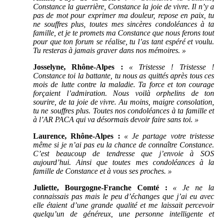
Constance la guerrière, Constance la joie de vivre. Il n’y a
pas de mot pour exprimer ma douleur, repose en paix, tu
ne souffres plus, toutes mes sincères condoléances à ta
famille, et je te promets ma Constance que nous ferons tout
pour que ton forum se réalise, tu l’as tant espéré et voulu.
Tu resteras à jamais graver dans nos mémoires. »
Josselyne, Rhône-Alpes :
« Tristesse ! Tristesse !
Constance toi la battante, tu nous as quittés après tous ces
mois de lutte contre la maladie. Ta force et ton courage
forçaient l’admiration. Nous voilà orphelins de ton
sourire, de ta joie de vivre. Au moins, maigre consolation,
tu ne souffres plus. Toutes nos condoléances à ta famille et
à l’AR PACA qui va désormais devoir faire sans toi. »
Laurence, Rhône-Alpes :
« Je partage votre tristesse
même si je n’ai pas eu la chance de connaître Constance.
C’est beaucoup de tendresse que j’envoie à SOS
aujourd’hui.
Ainsi que toutes mes condoléances à la
famille de Constance et à vous ses proches. »
Juliette, Bourgogne-Franche Comté :
« Je ne la
connaissais pas mais le peu d’échanges que j’ai eu avec
elle étaient d’une grande qualité et me laissait percevoir
quelqu’un de généreux, une personne intelligente et