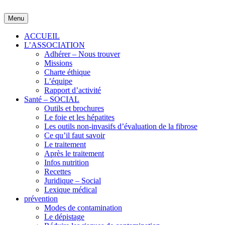
Skip
to
Menu
content
ACCUEIL
L’ASSOCIATION
Adhérer – Nous trouver
Missions
Charte éthique
L’équipe
Rapport d’activité
Santé – SOCIAL
Outils et brochures
Le foie et les hépatites
Les outils non-invasifs d’évaluation de la fibrose
Ce qu’il faut savoir
Le traitement
Après le traitement
Infos nutrition
Recettes
Juridique – Social
Lexique médical
prévention
Modes de contamination
Le dépistage