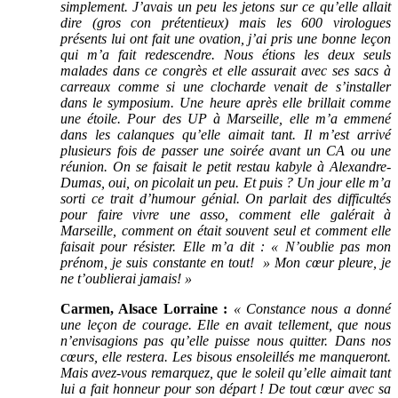
simplement. J’avais un peu les jetons sur ce qu’elle allait
dire (gros con prétentieux) mais les 600 virologues
présents lui ont fait une ovation, j’ai pris une bonne leçon
qui m’a fait redescendre. Nous étions les deux seuls
malades dans ce congrès et elle assurait avec ses sacs à
carreaux comme si une clocharde venait de s’installer
dans le symposium. Une heure après elle brillait comme
une étoile. Pour des UP à Marseille, elle m’a emmené
dans les calanques qu’elle aimait tant. Il m’est arrivé
plusieurs fois de passer une soirée avant un CA ou une
réunion. On se faisait le petit restau kabyle à Alexandre-
Dumas, oui, on picolait un peu. Et puis ? Un jour elle m’a
sorti ce trait d’humour génial. On parlait des difficultés
pour faire vivre une asso, comment elle galérait à
Marseille, comment on était souvent seul et comment elle
faisait pour résister. Elle m’a dit : « N’oublie pas mon
prénom, je suis constante en tout! » Mon cœur pleure, je
ne t’oublierai jamais! »
Carmen, Alsace Lorraine :
« Constance nous a donné
une leçon de courage. Elle en avait tellement, que nous
n’envisagions pas qu’elle puisse nous quitter. Dans nos
cœurs, elle restera. Les bisous ensoleillés me manqueront.
Mais avez-vous remarquez, que le soleil qu’elle aimait tant
lui a fait honneur pour son départ ! De tout cœur avec sa