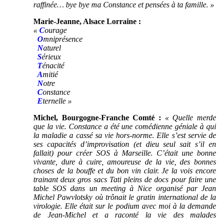
raffinée… bye bye ma Constance et pensées à ta famille. »
Marie-Jeanne, Alsace Lorraine :
«
C
ourage
O
mniprésence
N
aturel
S
érieux
T
énacité
A
mitié
N
otre
C
onstance
E
ternelle »
Michel, Bourgogne-Franche Comté :
« Quelle merde
que la vie. Constance a été une comédienne géniale à qui
la maladie a cassé sa vie hors-norme. Elle s’est servie de
ses capacités d’improvisation (et dieu seul sait s’il en
fallait) pour créer SOS à Marseille. C’était une bonne
vivante, dure à cuire, amoureuse de la vie, des bonnes
choses de la bouffe et du bon vin clair. Je la vois encore
trainant deux gros sacs Tati pleins de docs pour faire une
table SOS dans un meeting à Nice organisé par Jean
Michel Pawvlotsky où trônait le gratin international de la
virologie. Elle était sur le podium avec moi à la demande
de Jean-Michel et a raconté la vie des malades