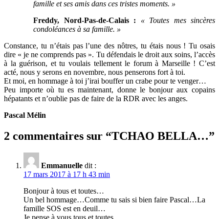
famille et ses amis dans ces tristes moments. »
Freddy, Nord-Pas-de-Calais :
« Toutes mes sincères
condoléances à sa famille. »
Constance, tu n’étais pas l’une des nôtres, tu étais nous ! Tu osais
dire « je ne comprends pas ». Tu défendais le droit aux soins, l’accès
à la guérison, et tu voulais tellement le forum à Marseille ! C’est
acté, nous y serons en novembre, nous penserons fort à toi.
Et moi, en hommage à toi j’irai bouffer un crabe pour te venger…
Peu importe où tu es maintenant, donne le bonjour aux copains
hépatants et n’oublie pas de faire de la RDR avec les anges.
Pascal Mélin
2 commentaires sur “
TCHAO BELLA…
”
Emmanuelle
dit :
17 mars 2017 à 17 h 43 min
Bonjour à tous et toutes…
Un bel hommage…Comme tu sais si bien faire Pascal…La
famille SOS est en deuil…
Je pense à vous tous et toutes.