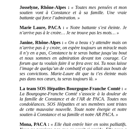
Josselyne, Rhône-Alpes :
« Toutes mes pensées et mon
soutien vont à Constance et à sa famille. Une vraie
battante qui force l’admiration. »
Marie Laure, PACA
:
« Notre battante s’est éteinte. Je
n’arrive pas à le croire… Je ne trouve pas les mots… »
Janine, Rhône-Alpes :
« On a beau s’y attendre mais on
n’arrive pas à y croire, on espère toujours un miracle mais
il n’y en a pas, Constance tu te seras battue jusqu’au bout
et nous sommes en admiration devant ton courage. Ce
forum que tu voulais faire il se fera avec toi. Tu nous laisse
l’image de quelqu’un de
combatif et qui allait aux bouts de
ses convictions. Marie-Laure dit que tu t’es éteinte mais
pas dans nos cœurs, tu seras toujours là. »
La team SOS Hépatites Bourgogne-Franche Comté :
«
La Bourgogne-Franche Comté s’associe à la douleur de
la famille de Constance et de l’AR de PACA. Toutes nos
condoléances. SOS Hépatites et ses membres sont tristes
de cette mauvaise nouvelle. Toute notre énergie et notre
soutien à Constance et sa famille et notre AR PACA. »
Mona, PACA :
« Elle était entrée hier en soins palliatifs.