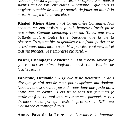
Nous ne pensions pas que ce serait si rapide. Elle nous a
surpris tant de fois, elle était si » battante » que nous la
croyions capable de tout, y compris de jouer un tour à la
mort. Hélas, il n’en a rien été. »
Khaled, Rhône-Alpes :
« À toi ma chère Constante,
Nos
chemins ce sont croisés et je suis heureux d’avoir pu te
rencontrer. Comme beaucoup l’on dit. Tu es une vrais
battante malgré toutes les embuscades que la vie ta
réserver. Ta sympathie, ta gentillesse ton franc parler reste
et resterons dans mon cœur. Mes pensées vont vers toi et
tous tes proches. Je t’embrasse big forté. »
Pascal, Champagne Ardenne :
« On a beau savoir que
ça va arriver c’est toujours aussi dur. Putain de
faucheuse… »
Fabienne, Occitanie :
« Quelle triste nouvelle! Je dois
dire que je n’ai pas de mots pour exprimer ma douleur.
Nous avions si souvent parlé de nous faire une fiesta dans
notre ville de cœur!… Cela ne se sera pas fait mais je
garde au fond de moi tous ces moments partagés et nos
derniers échanges qui restent précieux ! RIP ma
Constance et courage à tous. »
Annie, Pays de la Loire :
« Constance la battante,