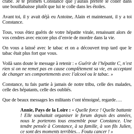
crabe. Je te promets Constance que j’aurais préféré le coller dans
une bouillabaisse plutôt que lui te colle dans les étoiles.
Avant toi, il y avait déjà eu Antoine, Alain et maintenant, il y a toi
Constance.
Tous, vous étiez guéris de votre hépatite virale, renaissant alors de
vos cendres avec encore plus d’envie de mordre dans la vie.
On vous a laissé avec le tabac et on a découvert trop tard que le
tabac était plus fort que vous.
Voilà sans doute le message à retenir :
« Guérir de l’hépatite C, n’est
rien si on ne remet pas en cause complètement sa vie, en acceptant
de changer ses comportements avec l’alcool ou le tabac. »
Constance, tu fais partie à jamais de notre tribu, celle des malades,
celle des hépatants, celle des oubliés.
Que de beaux messages les militants t’ont témoigné, regarde….
Annie, Pays de la Loire :
«
Quelle force ! Quelle battante
! Elle souhaitait organiser le forum depuis des années,
nous le porterons tous ensemble pour Constance. Une
tendre pensée à Constance, à sa famille, à son fils Julien,
ce sont des moments terribles… Foutu cancer ! »