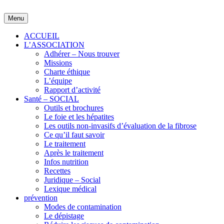
Skip
to
Menu
content
ACCUEIL
L’ASSOCIATION
Adhérer – Nous trouver
Missions
Charte éthique
L’équipe
Rapport d’activité
Santé – SOCIAL
Outils et brochures
Le foie et les hépatites
Les outils non-invasifs d’évaluation de la fibrose
Ce qu’il faut savoir
Le traitement
Après le traitement
Infos nutrition
Recettes
Juridique – Social
Lexique médical
prévention
Modes de contamination
Le dépistage