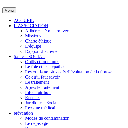
Skip
to
Menu
content
ACCUEIL
L’ASSOCIATION
Adhérer – Nous trouver
Missions
Charte éthique
L’équipe
Rapport d’activité
Santé – SOCIAL
Outils et brochures
Le foie et les hépatites
Les outils non-invasifs d’évaluation de la fibrose
Ce qu’il faut savoir
Le traitement
Après le traitement
Infos nutrition
Recettes
Juridique – Social
Lexique médical
prévention
Modes de contamination
Le dépistage