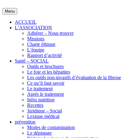
Skip
to
Menu
content
ACCUEIL
L’ASSOCIATION
Adhérer – Nous trouver
Missions
Charte éthique
L’équipe
Rapport d’activité
Santé – SOCIAL
Outils et brochures
Le foie et les hépatites
Les outils non-invasifs d’évaluation de la fibrose
Ce qu’il faut savoir
Le traitement
Après le traitement
Infos nutrition
Recettes
Juridique – Social
Lexique médical
prévention
Modes de contamination
Le dépistage