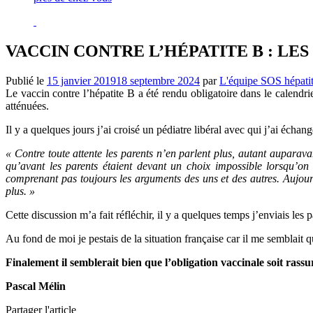
VACCIN CONTRE L’HÉPATITE B : LE
Publié le
15 janvier 2019
18 septembre 2024
par
L'équipe SOS hépati
Le vaccin contre l’hépatite B a été rendu obligatoire dans le calendr
atténuées.
Il y a quelques jours j’ai croisé un pédiatre libéral avec qui j’ai échang
« Contre toute attente les parents n’en parlent plus, autant auparava
qu’avant les parents étaient devant un choix impossible lorsqu’on l
comprenant pas toujours les arguments des uns et des autres. Aujourd’
plus. »
Cette discussion m’a fait réfléchir, il y a quelques temps j’enviais l
Au fond de moi je pestais de la situation française car il me semblait 
Finalement il semblerait bien que l’obligation vaccinale soit rassu
Pascal Mélin
Partager l'article