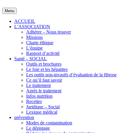
Skip
to
Menu
content
ACCUEIL
L’ASSOCIATION
Adhérer – Nous trouver
Missions
Charte éthique
L’équipe
Rapport d’activité
Santé – SOCIAL
Outils et brochures
Le foie et les hépatites
Les outils non-invasifs d’évaluation de la fibrose
Ce qu’il faut savoir
Le traitement
Après le traitement
Infos nutrition
Recettes
Juridique – Social
Lexique médical
prévention
Modes de contamination
Le dépistage