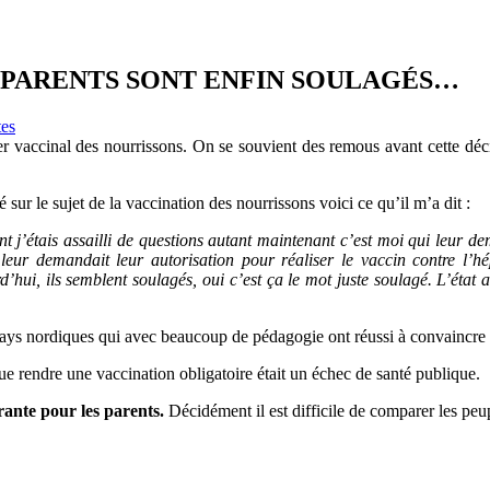
S PARENTS SONT ENFIN SOULAGÉS…
tes
ier vaccinal des nourrissons. On se souvient des remous avant cette dé
é sur le sujet de la vaccination des nourrissons voici ce qu’il m’a dit :
nt j’étais assailli de questions autant maintenant c’est moi qui leur de
eur demandait leur autorisation pour réaliser le vaccin contre l’hépa
hui, ils semblent soulagés, oui c’est ça le mot juste soulagé. L’état a
es pays nordiques qui avec beaucoup de pédagogie ont réussi à convaincre 
que rendre une vaccination obligatoire était un échec de santé publique.
rante pour les parents.
Décidément il est difficile de comparer les peup