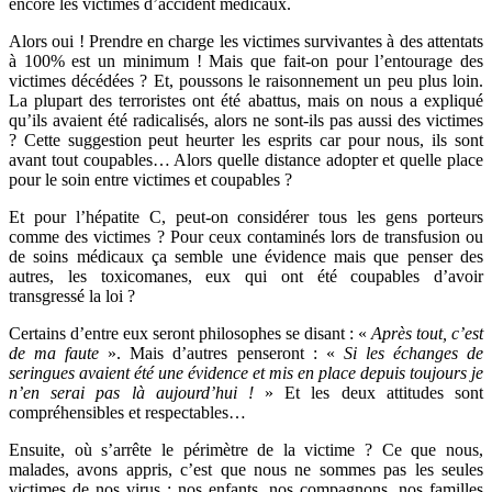
encore les victimes d’accident médicaux.
Alors oui ! Prendre en charge les victimes survivantes à des attentats
à 100% est un minimum ! Mais que fait-on pour l’entourage des
victimes décédées ? Et, poussons le raisonnement un peu plus loin.
La plupart des terroristes ont été abattus, mais on nous a expliqué
qu’ils avaient été radicalisés, alors ne sont-ils pas aussi des victimes
? Cette suggestion peut heurter les esprits car pour nous, ils sont
avant tout coupables… Alors quelle distance adopter et quelle place
pour le soin entre victimes et coupables ?
Et pour l’hépatite C, peut-on considérer tous les gens porteurs
comme des victimes ? Pour ceux contaminés lors de transfusion ou
de soins médicaux ça semble une évidence mais que penser des
autres, les toxicomanes, eux qui ont été coupables d’avoir
transgressé la loi ?
Certains d’entre eux seront philosophes se disant : «
Après tout, c’est
de ma faute
». Mais d’autres penseront : «
Si les échanges de
seringues avaient été une évidence et mis en place depuis toujours je
n’en serai pas là aujourd’hui !
» Et les deux attitudes sont
compréhensibles et respectables…
Ensuite, où s’arrête le périmètre de la victime ? Ce que nous,
malades, avons appris, c’est que nous ne sommes pas les seules
victimes de nos virus : nos enfants, nos compagnons, nos familles