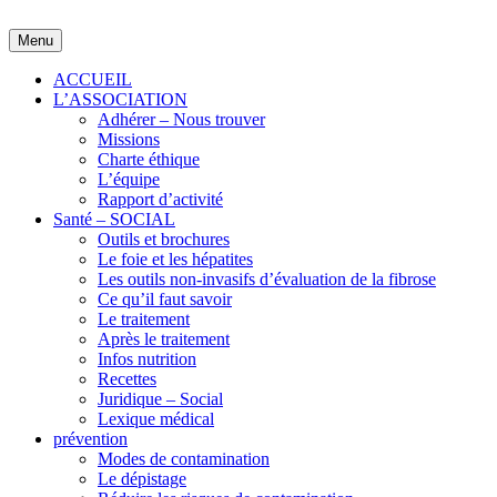
Skip
to
Menu
content
ACCUEIL
L’ASSOCIATION
Adhérer – Nous trouver
Missions
Charte éthique
L’équipe
Rapport d’activité
Santé – SOCIAL
Outils et brochures
Le foie et les hépatites
Les outils non-invasifs d’évaluation de la fibrose
Ce qu’il faut savoir
Le traitement
Après le traitement
Infos nutrition
Recettes
Juridique – Social
Lexique médical
prévention
Modes de contamination
Le dépistage