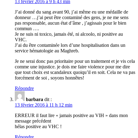
13 février 2016 à 9 h 43 min
J’ai donné du sang avant 90, j’ai même eu une médaille de
donneur …j’ai peut être contaminé des gens, je ne me sens
pas responsable, aucun état d’âme , j’agissais pour le bien
commun ….
Je ne suis ni toxico, jamais été, ni alcoolo, ni positive au
VHC.
J’ai du être contaminée lors d’une hospitalisation dans un
service hématologie au Maghreb.
Je ne serai donc pas prioritaire pour un traitement et je vis cela
comme une injustice. je dois me faire violence pour me dire
que tout choix est scandaleux quoiqu’il en soit. Cela ne va pas
forcément de soi , soyons honnêtes!
Répondre
barbara
dit :
13 février 2016 à 11 h 12 min
ERREUR il faut lire « jamais positive au VIH » dans mon
message précédent
hélas positive au VHC !
Répondre