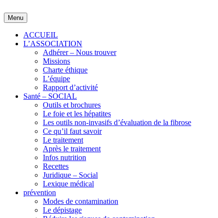
Skip
to
Menu
content
ACCUEIL
L’ASSOCIATION
Adhérer – Nous trouver
Missions
Charte éthique
L’équipe
Rapport d’activité
Santé – SOCIAL
Outils et brochures
Le foie et les hépatites
Les outils non-invasifs d’évaluation de la fibrose
Ce qu’il faut savoir
Le traitement
Après le traitement
Infos nutrition
Recettes
Juridique – Social
Lexique médical
prévention
Modes de contamination
Le dépistage