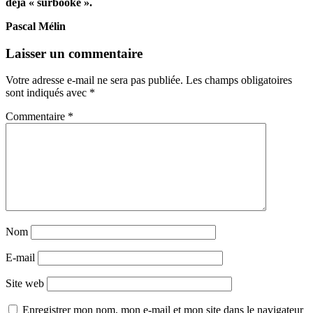
déjà « surbooké ».
Pascal Mélin
Laisser un commentaire
Votre adresse e-mail ne sera pas publiée.
Les champs obligatoires
sont indiqués avec
*
Commentaire
*
Nom
E-mail
Site web
Enregistrer mon nom, mon e-mail et mon site dans le navigateur