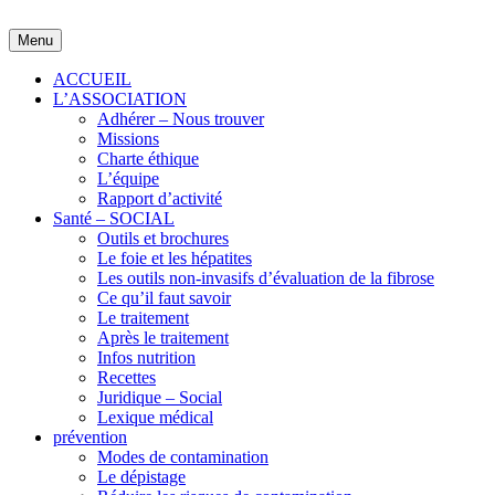
Skip
to
Menu
content
ACCUEIL
L’ASSOCIATION
Adhérer – Nous trouver
Missions
Charte éthique
L’équipe
Rapport d’activité
Santé – SOCIAL
Outils et brochures
Le foie et les hépatites
Les outils non-invasifs d’évaluation de la fibrose
Ce qu’il faut savoir
Le traitement
Après le traitement
Infos nutrition
Recettes
Juridique – Social
Lexique médical
prévention
Modes de contamination
Le dépistage