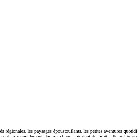
alités régionales, les paysages époustouflants, les petites aventures quoti
nce et au recueillement, les marcheurs faisaient du bruit ! Ils ont inf