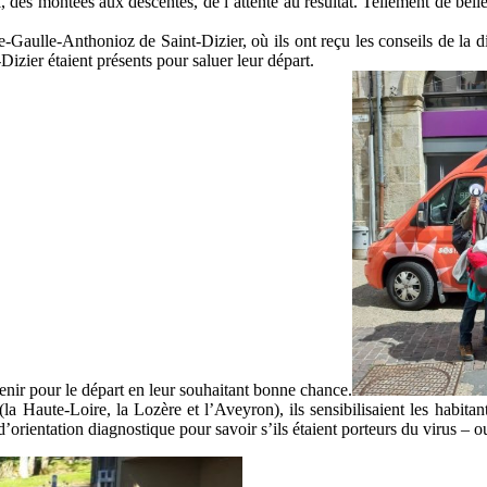
des montées aux descentes, de l’attente au résultat. Tellement de belles
e-Gaulle-Anthonioz de Saint-Dizier, où ils ont reçu les conseils de la d
Dizier étaient présents pour saluer leur départ.
nir pour le départ en leur souhaitant bonne chance.
la Haute-Loire, la Lozère et l’Aveyron), ils sensibilisaient les habitan
’orientation diagnostique pour savoir s’ils étaient porteurs du virus – ou 