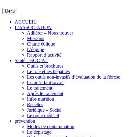
Skip
to
Menu
content
ACCUEIL
L’ASSOCIATION
Adhérer – Nous trouver
Missions
Charte éthique
L’équipe
Rapport d’activité
Santé – SOCIAL
Outils et brochures
Le foie et les hépatites
Les outils non-invasifs d’évaluation de la fibrose
Ce qu’il faut savoir
Le traitement
Après le traitement
Infos nutrition
Recettes
Juridique – Social
Lexique médical
prévention
Modes de contamination
Le dépistage