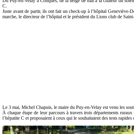
Du Puy-en-Velay à Conques, de la neige de mai à la chaleur du soleil, 
C.
Juste avant de partir, ils ont fait un check-up à l’hôpital Geneviève-D
marche, le directeur de l’hôpital et le président du Lions club de Saint-
Le 3 mai, Michel Chapuis, le maire du Puy-en-Velay est venu les soute
À chaque étape de leur parcours à travers trois départements ruraux (
l’hépatite C et proposaient à ceux qui le souhaitaient des tests rapides d