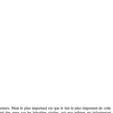
diennes. Mais le plus important est que le but le plus important de cette
ormé des gens sur les hépatites virales, qui eux-mêmes en informeront