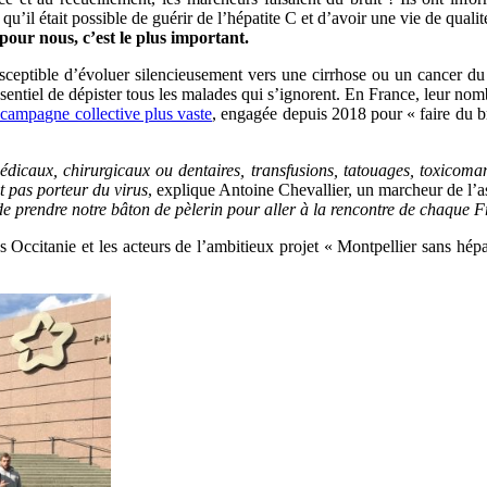
qu’il était possible de guérir de l’hépatite C et d’avoir une vie de quali
 pour nous, c’est le plus important.
eptible d’évoluer silencieusement vers une cirrhose ou un cancer du fo
ssentiel de dépister tous les malades qui s’ignorent. En France, leur no
campagne collective plus vaste
, engagée depuis 2018 pour « faire du bru
dicaux, chirurgicaux ou dentaires, transfusions, tatouages, toxicoma
st pas porteur du virus
, explique Antoine Chevallier, un marcheur de l’
de prendre notre bâton de pèlerin pour aller à la rencontre de chaque Fr
es Occitanie et les acteurs de l’ambitieux projet « Montpellier sans hépa