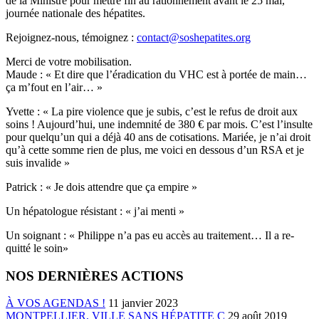
de la Ministre pour mettre fin au rationnement avant le 25 mai,
journée nationale des hépatites.
Rejoignez-nous, témoignez :
contact@soshepatites.org
Merci de votre mobilisation.
Maude : « Et dire que l’éradication du VHC est à portée de main…
ça m’fout en l’air… »
Yvette : « La pire violence que je subis, c’est le refus de droit aux
soins ! Aujourd’hui, une indemnité de 380 € par mois. C’est l’insulte
pour quelqu’un qui a déjà 40 ans de cotisations. Mariée, je n’ai droit
qu’à cette somme rien de plus, me voici en dessous d’un RSA et je
suis invalide »
Patrick : « Je dois attendre que ça empire »
Un hépatologue résistant : « j’ai menti »
Un soignant : « Philippe n’a pas eu accès au traitement… Il a re-
quitté le soin»
NOS DERNIÈRES ACTIONS
À VOS AGENDAS !
11 janvier 2023
MONTPELLIER, VILLE SANS HÉPATITE C
29 août 2019