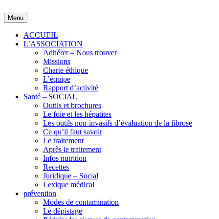
Skip
to
Menu
content
ACCUEIL
L’ASSOCIATION
Adhérer – Nous trouver
Missions
Charte éthique
L’équipe
Rapport d’activité
Santé – SOCIAL
Outils et brochures
Le foie et les hépatites
Les outils non-invasifs d’évaluation de la fibrose
Ce qu’il faut savoir
Le traitement
Après le traitement
Infos nutrition
Recettes
Juridique – Social
Lexique médical
prévention
Modes de contamination
Le dépistage