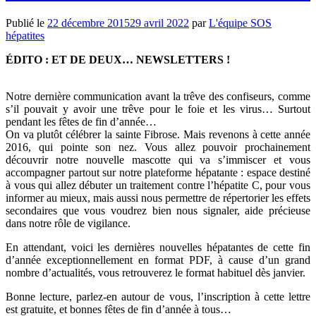
Publié le
22 décembre 2015
29 avril 2022
par
L'équipe SOS
hépatites
ÉDITO : ET DE DEUX…
NEWSLETTERS !
Notre dernière communication avant la trêve des confiseurs, comme
s’il pouvait y avoir une trêve pour le foie et les virus…
Surtout
pendant les fêtes de fin d’année…
On va plutôt célébrer la sainte Fibrose.
Mais revenons à cette année
2016, qui pointe son nez.
Vous allez pouvoir prochainement
découvrir notre nouvelle mascotte qui va s’immiscer et vous
accompagner partout sur notre plateforme
hépatante
:
espace destiné
à vous qui allez débuter un traitement contre l’hépatite C, pour vous
informer au mieux, mais aussi nous permettre de répertorier les effets
secondaires que vous voudrez bien nous signaler, aide précieuse
dans notre rôle de vigilance.
En attendant, voici les dernières nouvelles
hépatantes
de cette fin
d’année exceptionnellement en format PDF, à cause d’un grand
nombre d’actualités, vous retrouverez le format habituel dès janvier.
Bonne lecture, parlez-en autour de vous, l’inscription à cette lettre
est gratuite, et bonnes fêtes de fin d’année à tous…