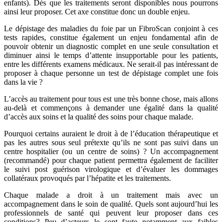
enfants). Dès que les traitements seront disponibles nous pourrons
ainsi leur proposer. Cet axe constitue donc un double enjeu.
Le dépistage des maladies du foie par un FibroScan conjoint à ces
tests rapides, constitue également un enjeu fondamental afin de
pouvoir obtenir un diagnostic complet en une seule consultation et
diminuer ainsi le temps d’attente insupportable pour les patients,
entre les différents examens médicaux. Ne serait-il pas intéressant de
proposer à chaque personne un test de dépistage complet une fois
dans la vie ?
L’accès au traitement pour tous est une très bonne chose, mais allons
au-delà et commençons à demander une égalité dans la qualité
d’accès aux soins et la qualité des soins pour chaque malade.
Pourquoi certains auraient le droit à de l’éducation thérapeutique et
pas les autres sous seul prétexte qu’ils ne sont pas suivi dans un
centre hospitalier (ou un centre de soins) ? Un accompagnement
(recommandé) pour chaque patient permettra également de faciliter
le suivi post guérison virologique et d’évaluer les dommages
collatéraux provoqués par l’hépatite et les traitements.
Chaque malade a droit à un traitement mais avec un
accompagnement dans le soin de qualité. Quels sont aujourd’hui les
professionnels de santé qui peuvent leur proposer dans ces
conditions? Peu d’acteurs le sont faute notamment aux faibles