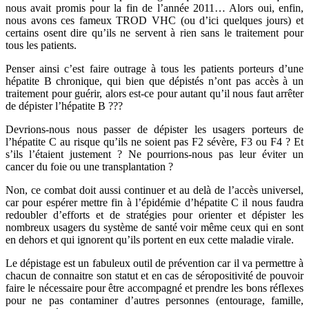
nous avait promis pour la fin de l’année 2011… Alors oui, enfin,
nous avons ces fameux TROD VHC (ou d’ici quelques jours) et
certains osent dire qu’ils ne servent à rien sans le traitement pour
tous les patients.
Penser ainsi c’est faire outrage à tous les patients porteurs d’une
hépatite B chronique, qui bien que dépistés n’ont pas accès à un
traitement pour guérir, alors est-ce pour autant qu’il nous faut arrêter
de dépister l’hépatite B ???
Devrions-nous nous passer de dépister les usagers porteurs de
l’hépatite C au risque qu’ils ne soient pas F2 sévère, F3 ou F4 ? Et
s’ils l’étaient justement ? Ne pourrions-nous pas leur éviter un
cancer du foie ou une transplantation ?
Non, ce combat doit aussi continuer et au delà de l’accès universel,
car pour espérer mettre fin à l’épidémie d’hépatite C il nous faudra
redoubler d’efforts et de stratégies pour orienter et dépister les
nombreux usagers du système de santé voir même ceux qui en sont
en dehors et qui ignorent qu’ils portent en eux cette maladie virale.
Le dépistage est un fabuleux outil de prévention car il va permettre à
chacun de connaitre son statut et en cas de séropositivité de pouvoir
faire le nécessaire pour être accompagné et prendre les bons réflexes
pour ne pas contaminer d’autres personnes (entourage, famille,