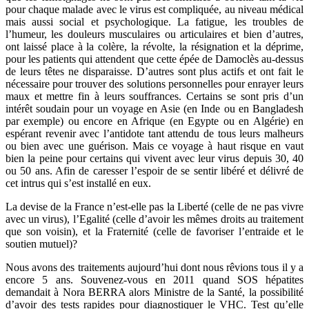
pour chaque malade avec le virus est compliquée, au niveau médical
mais aussi social et psychologique. La fatigue, les troubles de
l’humeur, les douleurs musculaires ou articulaires et bien d’autres,
ont laissé place à la colère, la révolte, la résignation et la déprime,
pour les patients qui attendent que cette épée de Damoclès au-dessus
de leurs têtes ne disparaisse. D’autres sont plus actifs et ont fait le
nécessaire pour trouver des solutions personnelles pour enrayer leurs
maux et mettre fin à leurs souffrances. Certains se sont pris d’un
intérêt soudain pour un voyage en Asie (en Inde ou en Bangladesh
par exemple) ou encore en Afrique (en Egypte ou en Algérie) en
espérant revenir avec l’antidote tant attendu de tous leurs malheurs
ou bien avec une guérison. Mais ce voyage à haut risque en vaut
bien la peine pour certains qui vivent avec leur virus depuis 30, 40
ou 50 ans. Afin de caresser l’espoir de se sentir libéré et délivré de
cet intrus qui s’est installé en eux.
La devise de la France n’est-elle pas la Liberté (celle de ne pas vivre
avec un virus), l’Egalité (celle d’avoir les mêmes droits au traitement
que son voisin), et la Fraternité (celle de favoriser l’entraide et le
soutien mutuel)?
Nous avons des traitements aujourd’hui dont nous rêvions tous il y a
encore 5 ans. Souvenez-vous en 2011 quand SOS hépatites
demandait à Nora BERRA alors Ministre de la Santé, la possibilité
d’avoir des tests rapides pour diagnostiquer le VHC. Test qu’elle