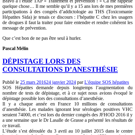
Bravo à l’étude TAP « Traitement et prévention ! » Ca me rappelle
quelque chose… Il me semble qu’il y a 15 ans lors de mes premières
participations à des congrès d’addictologie au THS (Toxicomanie
Hépatites Sida) je tenais ce discours : l’hépatite C chez les usagers
de drogues il faut la traiter pour faire entendre et rendre cohérent les
message de prévention.
Que c’est bon de ne pas être seul à hurler.
Pascal Mélin
DÉPISTAGE LORS DES
CONSULTATIONS D’ANESTHÉSIE
Publié le
25 mars 2016
24 janvier 2024
par
L'équipe SOS hépatites
SOS Hépatites demande depuis longtemps l’augmentation du
nombre de tests de dépistage, et à ce sujet nous avions évoqué le
dépistage possible lors des consultations d’anesthésie.
Il y a chaque année en France 10 millions de consultations
d’anesthésie. Les malades ignorant leur sérologies positives VHC
seraient 74000, et c’est lors du dernier congrès des JFHOD 2016 il y
a une semaine que le Dr Lasalle de Grasse a présenté les résultats de
ce travail.
L’étude s’est déroulée du 3 avril au 10 juillet 2015 dans le centre