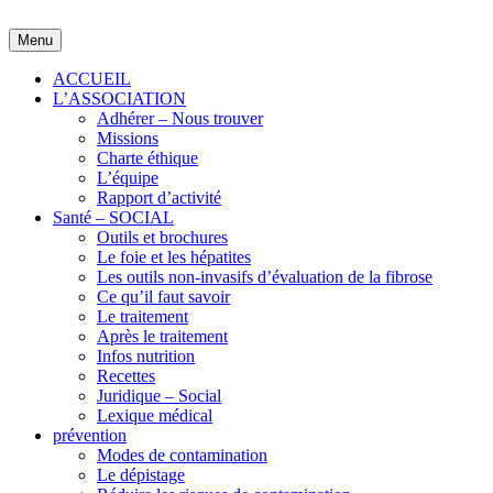
Skip
to
Menu
content
ACCUEIL
L’ASSOCIATION
Adhérer – Nous trouver
Missions
Charte éthique
L’équipe
Rapport d’activité
Santé – SOCIAL
Outils et brochures
Le foie et les hépatites
Les outils non-invasifs d’évaluation de la fibrose
Ce qu’il faut savoir
Le traitement
Après le traitement
Infos nutrition
Recettes
Juridique – Social
Lexique médical
prévention
Modes de contamination
Le dépistage