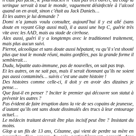
seringue servait à tout le monde, vaguement désinfectée à l’alcool
quand on en avait, sinon c’était au Jack Daniels…
Et les autres je lui demande ?
Domi n’a jamais voulu consulter, aujourd’hui il y est allé (sans
doute en voyant Glop aussi mal), il a aussi une hep C, guérie très
vite avec les AAD, mais au stade de cirrhose.
Alex aussi, guéri il y a longtemps avec le traditionnel traitement,
mais plus aucun suivi.
Pierrot, alcoolique et sans doute aussi hépatant, vu qu’il s’est shooté
plus que tout le monde réuni, mains gonflées, pas la grande forme il
semblerait…
Dudu, hépatite auto-immune, pas de nouvelles, on sait pas trop.
Et les autres, on ne sait pas, mais il serait étonnant qu’ils ne soient
pas aussi contaminés… suivis c’est une autre histoire !
Des histoires comme celle-ci, il doit y en avoir des dizaines je
pense…
Que faut-il en penser ? Inciter le premier qui découvre son statut à
prévenir les autres ?
Pas évident de faire irruption dans la vie de ses copains de jeunesse,
d’autant qu’ils ont sans doute dissimulés des trucs à leur entourage
actuel…
Le médecin traitant devrait être plus incisif peut être ? Insistant du
moins.
Glop a un fils de 13 ans, Cézanne, qui vient de perdre sa mère en