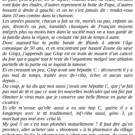
vont faire des études, d’autres reprennent la boite de Papa, d’autres
bossent à droite à gauche, et on ne s’est jamais dit : rendez-vous
dans 10 ans comme dans la chanson.
Les années passent, chacun a fait sa vie, mariés ou pas, enfants ou
pas, divorcés ou pas, banalités classiques de Français moyens
intégrés plus ou moins bien dans la société mais on a tous gardé de
la famille dans la région, se croisant vite fait de temps à autre.
Donc aujourd’hui la petite bande de fêtards à atteint l’âge
canonique de 50 ans, et en rencontrant par hasard Zoune (la sœur
de Glop), j’apprends que Glop est en train de mourir d’un cancer
du foie qui a gagné tout le reste de l’organisme malgré une ablation
partielle de la partie où se logeait la tumeur.
Et en creusant un peu, Glop avait une hépatite C : découverte il y a
pas mal de temps, traitée avec ifn+riba, échec et aucun suivi
depuis…
Du coup, je lui dis que moi aussi j’avais une hépatite C, que j’ai fait
pas mal de ttt et que ce sont les nouvelles molécules qui ont fini par
éliminer le virus mais que je conserve une belle fibrose en guise de
cicatrice.
Et elle m’avoue qu’elle aussi a eu une hep C, guérie il y a
longtemps avec le ttt traditionnel, inf+riba aussi, géno 3, ça
marchait pas mal avec celui là.
My god !! on s’est tous plombés mutuellement ? Il faut dire qu’en
province, aller acheter une « shooteuse » à la pharmaco du village
n’était pas facile, le pharmacien n ‘était pas très ouvert, du coup la