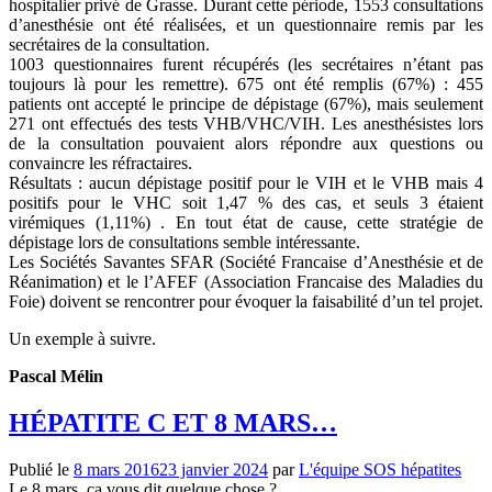
hospitalier privé de Grasse. Durant cette période, 1553 consultations
d’anesthésie ont été réalisées, et un questionnaire remis par les
secrétaires de la consultation.
1003 questionnaires furent récupérés (les secrétaires n’étant pas
toujours là pour les remettre). 675 ont été remplis (67%) : 455
patients ont accepté le principe de dépistage (67%), mais seulement
271 ont effectués des tests VHB/VHC/VIH. Les anesthésistes lors
de la consultation pouvaient alors répondre aux questions ou
convaincre les réfractaires.
Résultats : aucun dépistage positif pour le VIH et le VHB mais 4
positifs pour le VHC soit 1,47 % des cas, et seuls 3 étaient
virémiques (1,11%) . En tout état de cause, cette stratégie de
dépistage lors de consultations semble intéressante.
Les Sociétés Savantes SFAR (Société Francaise d’Anesthésie et de
Réanimation) et le l’AFEF (Association Francaise des Maladies du
Foie) doivent se rencontrer pour évoquer la faisabilité d’un tel projet.
Un exemple à suivre.
Pascal Mélin
HÉPATITE C ET 8 MARS…
Publié le
8 mars 2016
23 janvier 2024
par
L'équipe SOS hépatites
Le 8 mars, ça vous dit quelque chose ?