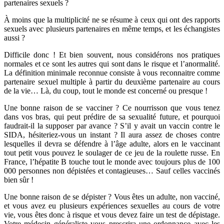
partenaires sexuels ?
À moins que la multiplicité ne se résume à ceux qui ont des rapports
sexuels avec plusieurs partenaires en même temps, et les échangistes
aussi ?
Difficile donc ! Et bien souvent, nous considérons nos pratiques
normales et ce sont les autres qui sont dans le risque et l’anormalité.
La définition minimale reconnue consiste à vous reconnaitre comme
partenaire sexuel multiple à partir du deuxième partenaire au cours
de la vie… Là, du coup, tout le monde est concerné ou presque !
Une bonne raison de se vacciner ? Ce nourrisson que vous tenez
dans vos bras, qui peut prédire de sa sexualité future, et pourquoi
faudrait-il la supposer par avance ? S’il y avait un vaccin contre le
SIDA, hésiteriez-vous un instant ? Il aura assez de choses contre
lesquelles il devra se défendre à l’âge adulte, alors en le vaccinant
tout petit vous pouvez le soulager de ce jeu de la roulette russe. En
France, l’hépatite B touche tout le monde avec toujours plus de 100
000 personnes non dépistées et contagieuses… Sauf celles vaccinés
bien sûr !
Une bonne raison de se dépister ? Vous êtes un adulte, non vacciné,
et vous avez eu plusieurs expériences sexuelles au cours de votre
vie, vous êtes donc à risque et vous devez faire un test de dépistage.
Votre médecin généraliste vous prescrira une ordonnance avec les