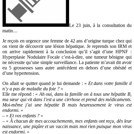
Le 23 juin, à la consultation du
matin…
Je reçois en urgence une femme de 42 ans d’origine turque chez qui
on vient de découvrir une lésion hépatique. Je reprends son IRM et
on arrive rapidement à la conclusion qu’il s’agit d’une HPNF :
Hyperplasie Nodulaire Focale c’est-à-dire, une tumeur bénigne qui
ne nécessite qu’une simple surveillance. La patiente m’avait dit avoir
eu 5 grossesses sans autre antécédent en dehors d’une obésité et
d’une hypertension.
On allait se quitter quand je lui demande : «
Et dans votre famille il
n’y a pas de maladie du foie ?
»
Elle me répond : «
Ah oui, dans la famille on à tous une hépatite B,
ma sœur qui vit dans l’est a une cirrhose et prend des médicaments.
Moi-même j’ai une hépatite B mais heureusement le virus est
endormi.
»
– «
Et vos enfants ?
»
– «
À chacun de mes accouchements, mes enfants ont reçu, dès leur
naissance, une piqûre et un vaccin mais moi rien puisque mon virus
est endormi.
»