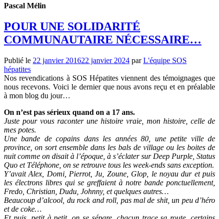
Pascal Mélin
POUR UNE SOLIDARITÉ
COMMUNAUTAIRE NÉCESSAIRE…
Publié le
22 janvier 2016
22 janvier 2024
par
L'équipe SOS
hépatites
Nos revendications à SOS Hépatites viennent des témoignages que
nous recevons.
V
oici le dernier que nous avons reçu et en préalable
à mon blog du jour…
On n’est pas sérieux quand on a 17 ans.
Juste pour vous raconter une histoire vraie, mon histoire, celle de
mes potes.
Une bande de copains dans les années 80, une petite ville de
province, on sort ensemble dans les bals de village ou les boites de
nuit comme on disait à l’époque, à s’éclater sur Deep Purple, Status
Quo et Téléphone, on se retrouve tous les week-ends sans exception.
Y’avait Alex, Domi, Pierrot, Ju, Zoune, Glop, le noyau dur et puis
les électrons libres qui se greffaient à notre bande ponctuellement,
Fredo, Christian, Dudu, Johnny, et quelques autres…
Beaucoup d’alcool, du rock and roll, pas mal de shit, un peu d’héro
et de coke…
Et puis, petit à petit, on se sépare, chacun trace sa route, certains