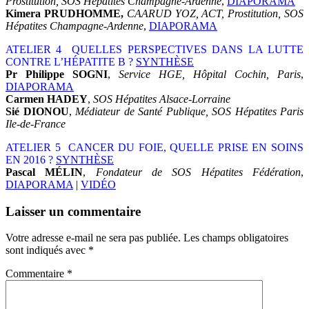
Prostitution, SOS Hépatites Champagne-Ardenne
,
DIAPORAMA
Kimera PRUDHOMME,
CAARUD YOZ, ACT, Prostitution, SOS
Hépatites Champagne-Ardenne
,
DIAPORAMA
ATELIER 4 QUELLES PERSPECTIVES DANS LA LUTTE
CONTRE L’HÉPATITE B ?
SYNTHÈSE
Pr Philippe SOGNI
,
Service HGE, Hôpital Cochin, Paris
,
DIAPORAMA
Carmen HADEY
,
SOS Hépatites Alsace-Lorraine
Sié DIONOU
,
Médiateur de Santé Publique, SOS Hépatites Paris
Ile-de-France
ATELIER 5 CANCER DU FOIE, QUELLE PRISE EN SOINS
EN 2016 ?
SYNTHÈSE
Pascal MÉLIN
,
Fondateur de SOS Hépatites Fédération
,
DIAPORAMA
|
VIDÉO
Laisser un commentaire
Votre adresse e-mail ne sera pas publiée.
Les champs obligatoires
sont indiqués avec
*
Commentaire
*