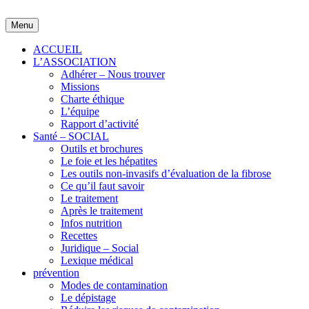
Skip
to
Menu
content
ACCUEIL
L’ASSOCIATION
Adhérer – Nous trouver
Missions
Charte éthique
L’équipe
Rapport d’activité
Santé – SOCIAL
Outils et brochures
Le foie et les hépatites
Les outils non-invasifs d’évaluation de la fibrose
Ce qu’il faut savoir
Le traitement
Après le traitement
Infos nutrition
Recettes
Juridique – Social
Lexique médical
prévention
Modes de contamination
Le dépistage